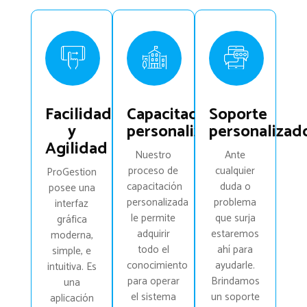
Facilidad
Capacitación
Soporte
y
personalizada
personalizad
Agilidad
Nuestro
Ante
proceso de
cualquier
ProGestion
capacitación
duda o
posee una
personalizada
problema
interfaz
le permite
que surja
gráfica
adquirir
estaremos
moderna,
todo el
ahí para
simple, e
conocimiento
ayudarle.
intuitiva. Es
para operar
Brindamos
una
el sistema
un soporte
aplicación