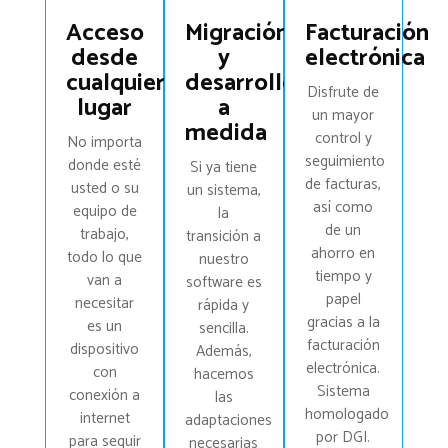
Acceso
Migración
Facturación
desde
y
electrónica
cualquier
desarrollo
Disfrute de
lugar
a
un mayor
medida
control y
No importa
seguimiento
donde esté
Si ya tiene
de facturas,
usted o su
un sistema,
así como
equipo de
la
de un
trabajo,
transición a
ahorro en
todo lo que
nuestro
tiempo y
van a
software es
papel
necesitar
rápida y
gracias a la
es un
sencilla.
facturación
dispositivo
Además,
electrónica.
con
hacemos
Sistema
conexión a
las
homologado
internet
adaptaciones
por DGI.
para seguir
necesarias