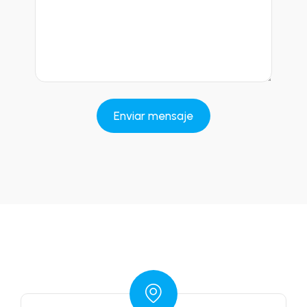
s
a
j
e
*
Enviar mensaje