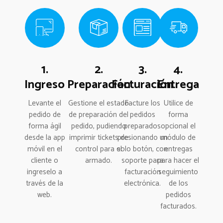
1.
2.
3.
4.
Ingreso
Preparación
Facturación
Entrega
Levante el
Gestione el estado
Facture los
Utilice de
pedido de
de preparación del
pedidos
forma
forma ágil
pedido, pudiendo
preparados
opcional el
desde la app
imprimir tickets de
presionando un
módulo de
móvil en el
control para el
solo botón, con
entregas
cliente o
armado.
soporte para
para hacer el
ingreselo a
facturación
seguimiento
través de la
electrónica.
de los
web.
pedidos
facturados.