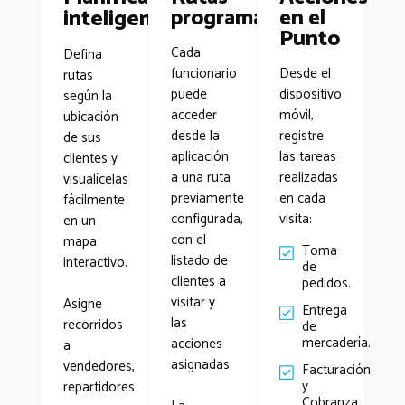
programadas
en el
inteligente
Punto
Cada
Defina
funcionario
Desde el
rutas
puede
dispositivo
según la
acceder
móvil,
ubicación
desde la
registre
de sus
aplicación
las tareas
clientes y
a una ruta
realizadas
visualícelas
previamente
en cada
fácilmente
configurada,
visita:
en un
con el
mapa
Toma
listado de
interactivo.
de
clientes a
pedidos.
visitar y
Asigne
Entrega
las
recorridos
de
mercadería.
acciones
a
asignadas.
vendedores,
Facturación
y
repartidores
Cobranza.