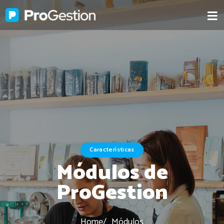
Características
Módulos de
ProGestion
Home
Módulos