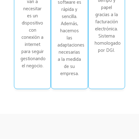
tiempo y
van a
software es
papel
necesitar
rápida y
gracias a la
es un
sencilla.
facturación
dispositivo
Además,
electrónica.
con
hacemos
Sistema
conexión a
las
homologado
internet
adaptaciones
por DGI.
para seguir
necesarias
gestionando
a la medida
el negocio.
de su
empresa.