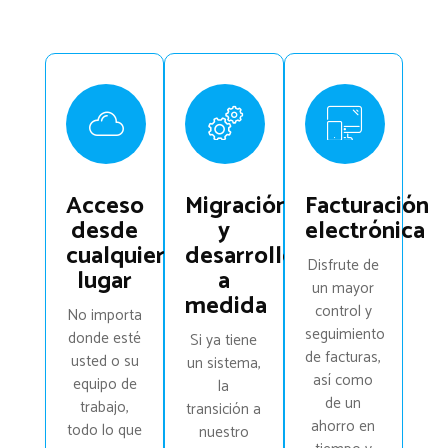
Acceso
Migración
Facturación
desde
y
electrónica
cualquier
desarrollo
Disfrute de
lugar
a
un mayor
medida
control y
No importa
seguimiento
donde esté
Si ya tiene
de facturas,
usted o su
un sistema,
así como
equipo de
la
de un
trabajo,
transición a
ahorro en
todo lo que
nuestro