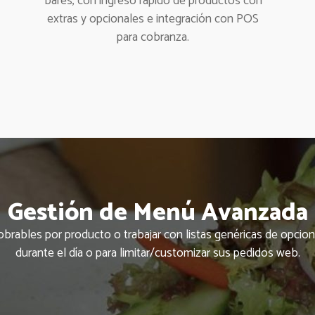
bares, con ingreso rápido de productos con
extras y opcionales e integración con POS
para cobranza.
Gestión de Menú Avanzada
brables por producto o trabajar con listas genéricas de opcion
durante el día o para limitar/customizar sus pedidos web.