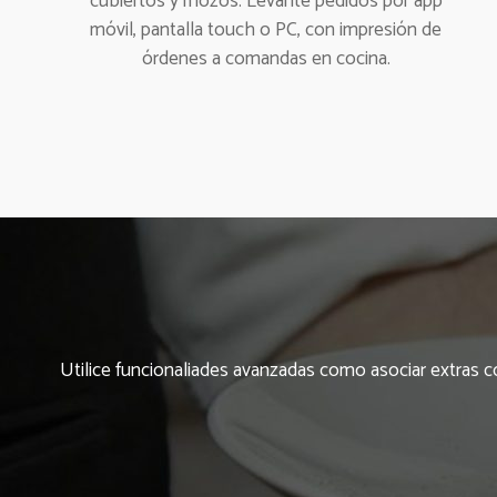
cubiertos y mozos. Levante pedidos por app
móvil, pantalla touch o PC, con impresión de
órdenes a comandas en cocina.
Utilice funcionaliades avanzadas como asociar extras co