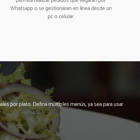
permita realizar pedidos que llegarán por
Whatsapp o se gestionaran en línea desde un
pc o celular.
ales por plato. Defina múltiples menús, ya sea para usar