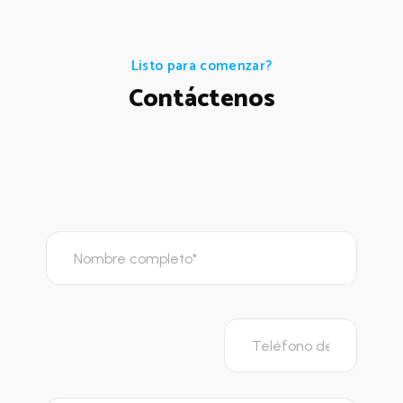
Listo para comenzar?
Contáctenos
N
a
m
e
*
T
e
l
é
*
f