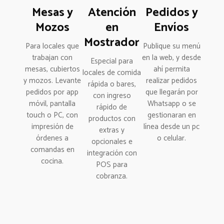
Mesas y
Atención
Pedidos y
Mozos
en
Envíos
Mostrador
Para locales que
Publique su menú
trabajan con
en la web, y desde
Especial para
mesas, cubiertos
ahí permita
locales de comida
y mozos. Levante
realizar pedidos
rápida o bares,
pedidos por app
que llegarán por
con ingreso
móvil, pantalla
Whatsapp o se
rápido de
touch o PC, con
gestionaran en
productos con
impresión de
línea desde un pc
extras y
órdenes a
o celular.
opcionales e
comandas en
integración con
cocina.
POS para
cobranza.