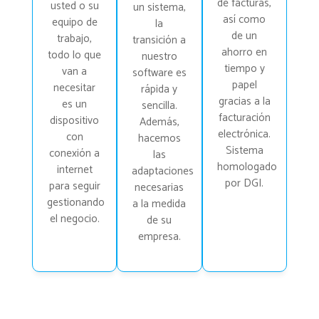
de facturas,
usted o su
un sistema,
así como
equipo de
la
de un
trabajo,
transición a
ahorro en
todo lo que
nuestro
tiempo y
van a
software es
papel
necesitar
rápida y
gracias a la
es un
sencilla.
facturación
dispositivo
Además,
electrónica.
con
hacemos
Sistema
conexión a
las
homologado
internet
adaptaciones
por DGI.
para seguir
necesarias
gestionando
a la medida
el negocio.
de su
empresa.