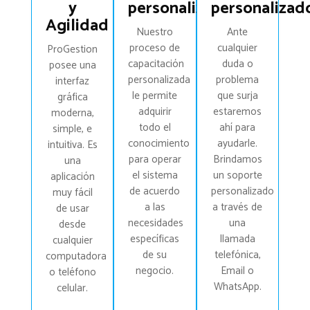
y
personalizada
personalizad
Agilidad
Nuestro
Ante
proceso de
cualquier
ProGestion
capacitación
duda o
posee una
personalizada
problema
interfaz
le permite
que surja
gráfica
adquirir
estaremos
moderna,
todo el
ahí para
simple, e
conocimiento
ayudarle.
intuitiva. Es
para operar
Brindamos
una
el sistema
un soporte
aplicación
de acuerdo
personalizado
muy fácil
a las
a través de
de usar
necesidades
una
desde
específicas
llamada
cualquier
de su
telefónica,
computadora
negocio.
Email o
o teléfono
WhatsApp.
celular.