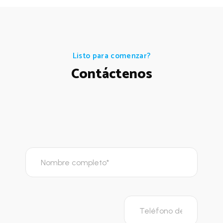
Listo para comenzar?
Contáctenos
N
a
m
e
*
T
e
l