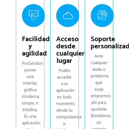
Facilidad
Acceso
Soporte
y
desde
personaliza
agilidad
cualquier
Ante
lugar
cualquier
ProGestion
duda o
posee
Podés
problema
una
acceder
que
interfaz
a la
surja
gráfica
aplicación
estaremos
moderna,
en todo
ahí para
simple, e
momento
ayudarle.
intuitiva.
desde tu
Brindamos
Es una
computadora
un
aplicación
o