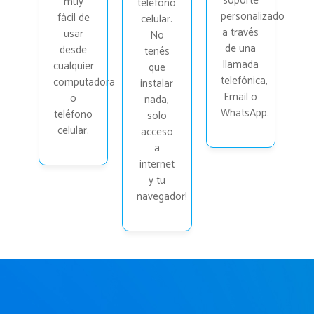
soporte
muy
teléfono
personalizado
fácil de
celular.
a través
usar
No
de una
desde
tenés
llamada
cualquier
que
telefónica,
computadora
instalar
Email o
o
nada,
WhatsApp.
teléfono
solo
celular.
acceso
a
internet
y tu
navegador!