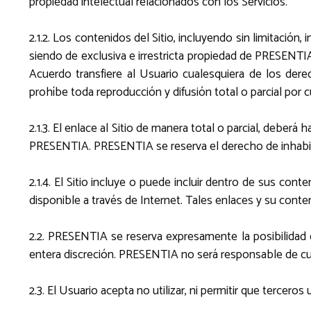
propiedad intelectual relacionados con los Servicios.
2.1.2. Los contenidos del Sitio, incluyendo sin limitación
siendo de exclusiva e irrestricta propiedad de PRESENTIA,
Acuerdo transfiere al Usuario cualesquiera de los de
prohíbe toda reproducción y difusión total o parcial por c
2.1.3. El enlace al Sitio de manera total o parcial, deber
PRESENTIA. PRESENTIA se reserva el derecho de inhabilit
2.1.4. El Sitio incluye o puede incluir dentro de sus con
disponible a través de Internet. Tales enlaces y su co
2.2. PRESENTIA se reserva expresamente la posibilidad de
entera discreción. PRESENTIA no será responsable de cualq
2.3. El Usuario acepta no utilizar, ni permitir que tercero