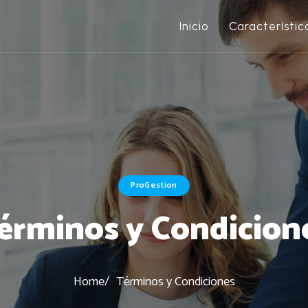
Inicio
Característic
ProGestion
érminos y Condicion
Home
Términos y Condiciones