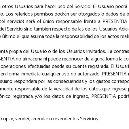
tros Usuarios para hacer uso del Servicio. El Usuario podrá 
io. Los referidos permisos podrán ser otorgados o dados de ba
 del servicio) será el único responsable frente a PRESENTIA
del Servicio sino también respecto de las de los Usuarios Adic
e último el que asuma toda la responsabilidad de los actos real
uenta propia del Usuario o de los Usuarios Invitados. La contr
TIA no almacena ni puede reconocer de alguna forma la contra
operaciones efectuadas desde su cuenta registrada. El Usuari
A en forma inmediata cualquier uso no autorizado. PRESENTIA 
uario responderá por las consecuencias y los gastos correspondi
ente responsable de la veracidad de los datos que ingrese par
ctrónico registrada y/o los datos de ingreso, PRESENTIA podr
copiar, vender, arrendar o revender los Servicios.