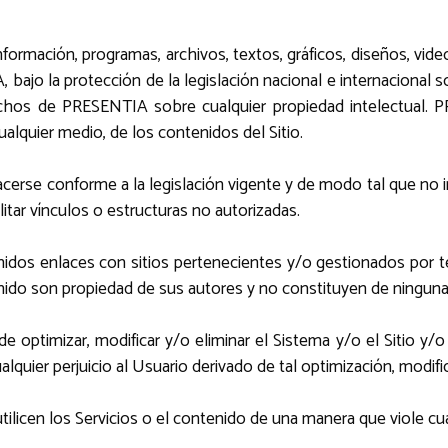
, información, programas, archivos, textos, gráficos, diseños, vid
 bajo la protección de la legislación nacional e internacional
rechos de PRESENTIA sobre cualquier propiedad intelectual. 
ualquier medio, de los contenidos del Sitio.
á hacerse conforme a la legislación vigente y de modo tal que no
ar vínculos o estructuras no autorizadas.
tenidos enlaces con sitios pertenecientes y/o gestionados por t
ntenido son propiedad de sus autores y no constituyen de nin
 optimizar, modificar y/o eliminar el Sistema y/o el Sitio y/o
uier perjuicio al Usuario derivado de tal optimización, modifi
s utilicen los Servicios o el contenido de una manera que viole c