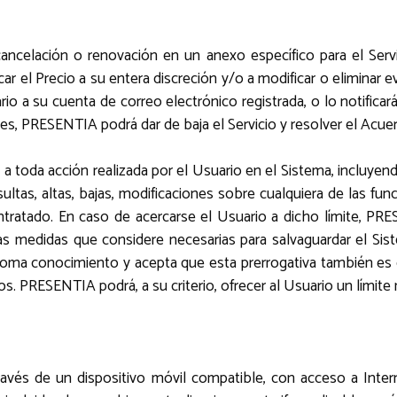
ancelación o renovación en un anexo específico para el Serv
r el Precio a su entera discreción y/o a modificar o eliminar 
io a su cuenta de correo electrónico registrada, o lo notificar
les, PRESENTIA podrá dar de baja el Servicio y resolver el Acue
s a toda acción realizada por el Usuario en el Sistema, incluy
tas, altas, bajas, modificaciones sobre cualquiera de las fun
ntratado. En caso de acercarse el Usuario a dicho límite, PRES
as medidas que considere necesarias para salvaguardar el Sis
 toma conocimiento y acepta que esta prerrogativa también es
ios. PRESENTIA podrá, a su criterio, ofrecer al Usuario un lími
avés de un dispositivo móvil compatible, con acceso a Intern